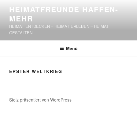
Zum
HEIMATFREUNDE HAFFEN-
Inhalt
MEHR
springen
HEIMAT ENTDECKEN – HEIMAT ERLEBEN – HEIMAT
GESTALTEN
Menü
ERSTER WELTKRIEG
Stolz präsentiert von WordPress