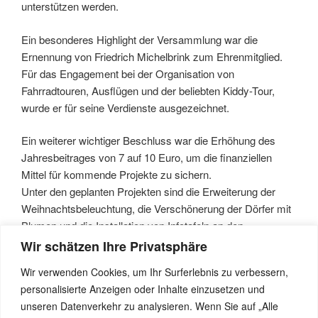
unterstützen werden.
Ein besonderes Highlight der Versammlung war die
Ernennung von Friedrich Michelbrink zum Ehrenmitglied.
Für das Engagement bei der Organisation von
Fahrradtouren, Ausflügen und der beliebten Kiddy-Tour,
wurde er für seine Verdienste ausgezeichnet.
Ein weiterer wichtiger Beschluss war die Erhöhung des
Jahresbeitrages von 7 auf 10 Euro, um die finanziellen
Mittel für kommende Projekte zu sichern.
Unter den geplanten Projekten sind die Erweiterung der
Weihnachtsbeleuchtung, die Verschönerung der Dörfer mit
Blumen und die Installation von Infotafeln an den
Bildstöcken. Außerdem sind Erntedankfest (05.10.2025)
Wir schätzen Ihre Privatsphäre
und Dorftrödel (18.05.25) fest eingeplant, um das
Wir verwenden Cookies, um Ihr Surferlebnis zu verbessern,
Gemeinschaftsgefühl zu stärken.
personalisierte Anzeigen oder Inhalte einzusetzen und
unseren Datenverkehr zu analysieren. Wenn Sie auf „Alle
Zum Abschluss der Versammlung bedankte Christof