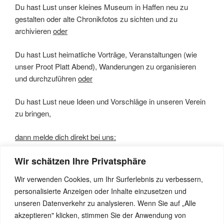
Du hast Lust unser kleines Museum in Haffen neu zu
gestalten oder alte Chronikfotos zu sichten und zu
archivieren
oder
Du hast Lust heimatliche Vorträge, Veranstaltungen (wie
unser Proot Platt Abend), Wanderungen zu organisieren
und durchzuführen
oder
Du hast Lust neue Ideen und Vorschläge in unseren Verein
zu bringen,
dann melde dich direkt bei uns:
Wir schätzen Ihre Privatsphäre
Johannes Helling, 1. Vorsitzender, Tel: 02857 – 1868
Wir verwenden Cookies, um Ihr Surferlebnis zu verbessern,
Julia Krassa, Schriftführerin, Tel: 02857 – 5610677
personalisierte Anzeigen oder Inhalte einzusetzen und
unseren Datenverkehr zu analysieren. Wenn Sie auf „Alle
Albert Bömer, Kassierer, E-Mail: albertboemer@aol.com
akzeptieren" klicken, stimmen Sie der Anwendung von