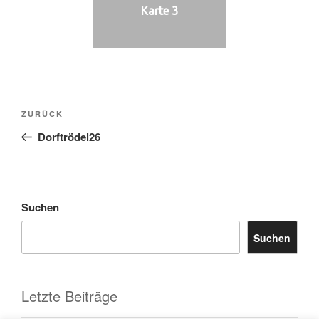
Karte 3
Beitrags-
Vorheriger
ZURÜCK
Navigation
Beitrag
Dorftrödel26
Suchen
Suchen
Letzte Beiträge