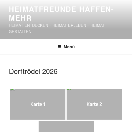
Zum
HEIMATFREUNDE HAFFEN-
Inhalt
MEHR
springen
HEIMAT ENTDECKEN – HEIMAT ERLEBEN – HEIMAT
GESTALTEN
Menü
Dorftrödel 2026
Karte 1
Karte 2