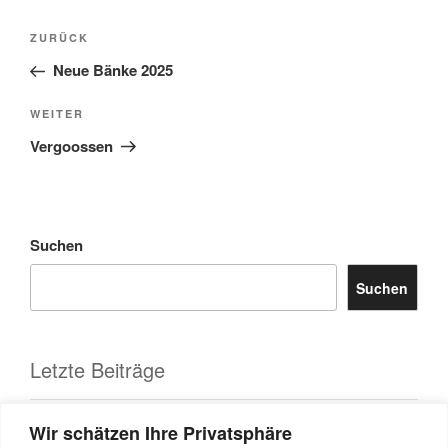
Beitrags-
Vorheriger
ZURÜCK
Navigation
Beitrag
Neue Bänke 2025
Nächster
WEITER
Beitrag
Vergoossen
Suchen
Suchen
Letzte Beiträge
Aktuelles
Wir schätzen Ihre Privatsphäre