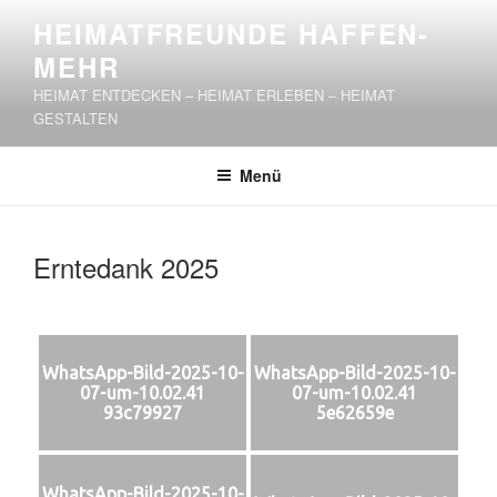
Zum
HEIMATFREUNDE HAFFEN-
Inhalt
MEHR
springen
HEIMAT ENTDECKEN – HEIMAT ERLEBEN – HEIMAT
GESTALTEN
Menü
Erntedank 2025
WhatsApp-Bild-2025-10-
WhatsApp-Bild-2025-10-
07-um-10.02.41
07-um-10.02.41
93c79927
5e62659e
WhatsApp-Bild-2025-10-